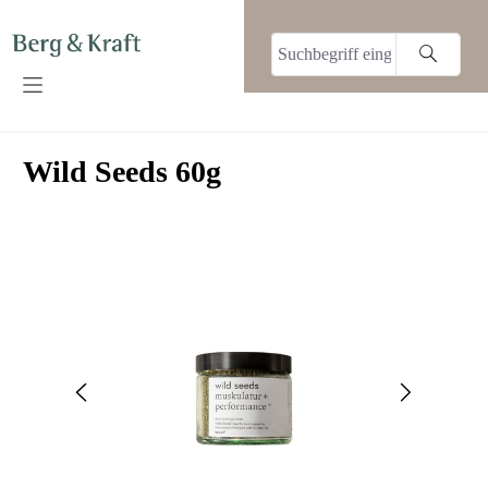
alt springen
Wild Seeds 60g
Bildergalerie überspringen