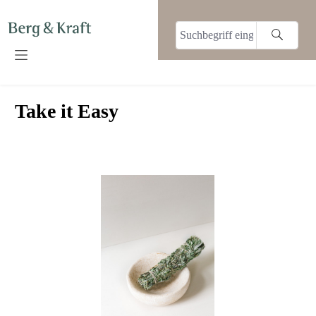
alt springen
Take it Easy
Bildergalerie überspringen