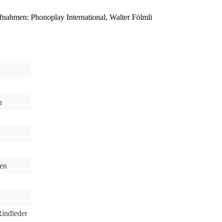
nahmen: Phonoplay International, Walter Fölmli
n
en
Rindleder