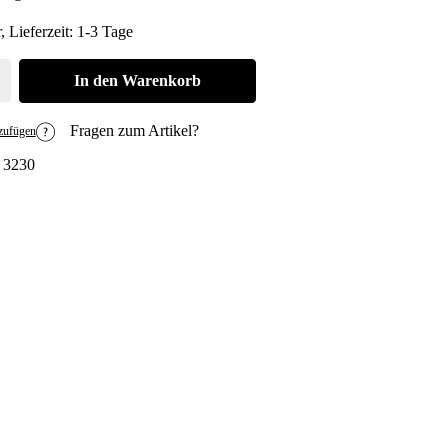
, Lieferzeit: 1-3 Tage
den gewünschten Wert ein oder benutze die Schaltflächen um die Anzahl zu erh
In den Warenkorb
Fragen zum Artikel?
zufügen
:
3230