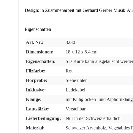
Design: in Zusmmenarbeit mit Gerhard Gerber Musik-Auf
Eigenschaften
Art. Nr.:
3230
Dimensionen:
18 x 12 x 5.4 cm
Eigenschaften:
SD-Karte kann ausgetauscht werde
Filzfarbe:
Rot
Hörprobe:
Siehe unten
Inklusive:
Ladekabel
Klänge:
mit Kuhglocken- und Alphornkläng
Lautstärke:
Verstellbar
Lieferbedingung:
Nur in der Schweiz erhältlich
Material:
Schweizer Arvenholz
, Vegetabiles 