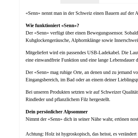
«Senn» nennt man in der Schweiz einen Bauern auf der Alp
Wie funktioniert «Senn»?
Der «Senn» verfügt über einen Bewegungssensor. Sobald 
Kuhglockengeräusche, Alphornklänge sowie Innerschweiz
Mitgeliefert wird ein passendes USB-Ladekabel. Die Lauts
eine einwandfreie Funktion und eine lange Lebensdauer d
Der «Senn» mag ruhige Orte, an denen und zu jemand vorb
Eingangsbereich, im Bad oder an einem deiner Lieblingsp
Bei unseren Produkten setzten wir auf Schweizer Qualitä
Rindleder und pflanzlichem Filz hergestellt.
Dein persönlicher Alpsommer
Nimmt der «Senn» dich in seiner Nähe wahr, ertönen no
Achtung: Holz ist hygroskopisch, das heisst, es veränder