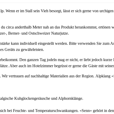
. Wenn er im Stall sein Vieh besorgt, lässt er sich gerne von urchigen
du circa anderthalb Meter nah an das Produkt herankommst, ertönen w
er-, Berner- und Ostschweizer Naturjutze.
tärke kann individuell eingestellt werden. Bitte verwenden Sie zum Au
es Geräts zu gewährleisten.
eikommt. Den ganzen Tag jodeln mag er nicht, er liebt jedoch kurze B
lätze. Aber auch im Hotelzimmer begrüsst er gerne die Gäste mit seine
t. Wir vertrauen auf nachhaltige Materialien aus der Region. Alpklang
stalgische Kuhglockengeräusche und Alphornklänge.
t sich bei Feuchte- und Temperaturschwankungen. «Senn» gehört in den 