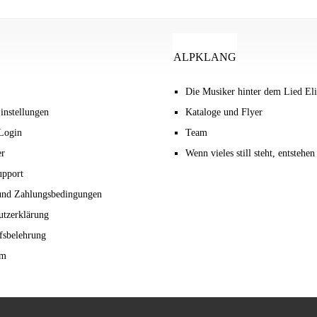
ALPKLANG
Die Musiker hinter dem Lied Eli
instellungen
Kataloge und Flyer
Login
Team
er
Wenn vieles still steht, entstehe
upport
und Zahlungsbedingungen
utzerklärung
fsbelehrung
um