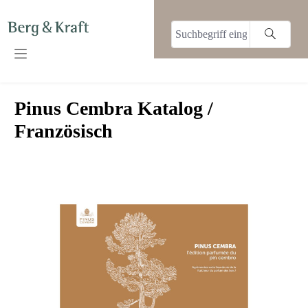
alt springen
Pinus Cembra Katalog /
Französisch
Bildergalerie überspringen